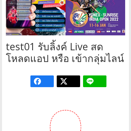
a
game,
It’s
my
life
test01 รับลิ้งค์ Live สด
โหลดแอป หรือ เข้ากลุ่มไลน์