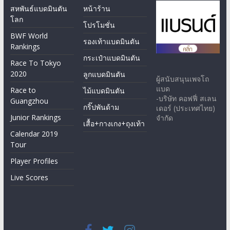
สหพันธ์แบดมินตัน
หน้าร้าน
โลก
โปรโมชั่น
BWF World
รองเท้าแบดมินตัน
Rankings
กระเป๋าแบดมินตัน
Race To Tokyo
2020
ลูกแบดมินตัน
ผู้สนับสนุนเพจโถ
แบด
Race to
ไม้แบดมินตัน
-บริษัท คอฟฟี่ สเลน
Guangzhou
กริ๊ปพันด้าม
เดอร์ (ประเทศไทย)
Junior Rankings
จำกัด
เสื้อ+กางเกง+ถุงเท้า
Calendar 2019
Tour
Player Profiles
Live Scores