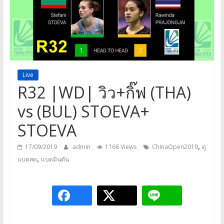
a
game,
It’s
my
life
Live
R32 |WD| วิว+กิ๊ฟ (THA)
vs (BUL) STOEVA+
STOEVA
,
17/09/2019
admin
1166 Views
ChinaOpen2019
ดู
,
แบดสด
แบดมินตัน