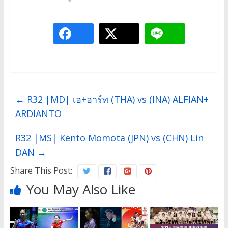
←
R32 |MD| เอ+อาร์ท (THA) vs (INA) ALFIAN+
ARDIANTO
R32 |MS| Kento Momota (JPN) vs (CHN) Lin
DAN
→
Share This Post:
You May Also Like