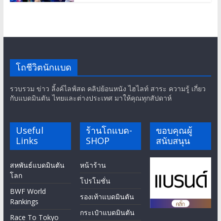
โถชีวิตนักแบด
รวบรวม ข่าว ลิ้งค์ไลฟ์สด คลิปย้อนหนัง ไฮไลท์ สาระ ความรู้ เกี่ยว
กับแบดมินตัน ไทยและต่างประเทศ มาให้คุณทุกสัปดาห์
Useful
ร้านโถแบด-
ขอบคุณผู้
Links
SHOP
สนับสนุน
สหพันธ์แบดมินตัน
หน้าร้าน
โลก
โปรโมชั่น
BWF World
รองเท้าแบดมินตัน
Rankings
กระเป๋าแบดมินตัน
Race To Tokyo