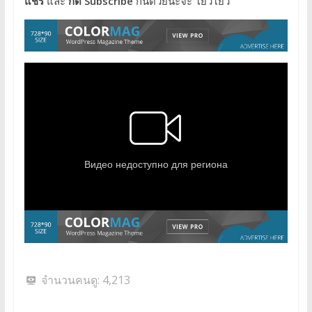
แชร์
และ
กด Subscribe
กันด้วยนะจ๊ะ โย่วโย่ว
จำนวนคนดู:
4,213