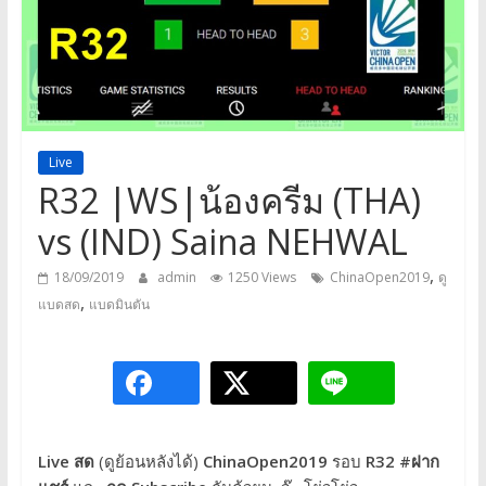
a
game,
It’s
my
life
Live
R32 |WS|น้องครีม (THA)
vs (IND) Saina NEHWAL
,
18/09/2019
admin
1250 Views
ChinaOpen2019
ดู
,
แบดสด
แบดมินตัน
Live สด
(ดูย้อนหลังได้)
ChinaOpen2019
รอบ
R32
#ฝาก