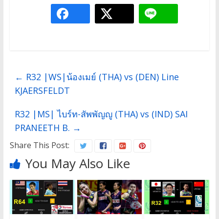
←
R32 |WS|น้องเมย์ (THA) vs (DEN) Line
KJAERSFELDT
R32 |MS| ไบร์ท-สัพพัญญู (THA) vs (IND) SAI
PRANEETH B.
→
Share This Post:
You May Also Like