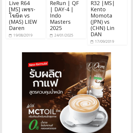
Live R64
ReRun | QF
R32 |MS|
[MS] เพชร-
| DAY-4 |
Kento
โฆษิต vs
Indo
Momota
(MAS) LIEW
Masters
(JPN) vs
Daren
2025
(CHN) Lin
DAN
19/08/2019
24/01/2025
17/09/2019