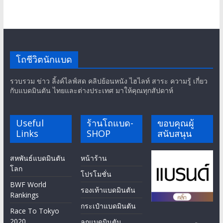
โถชีวิตนักแบด
รวบรวม ข่าว ลิ้งค์ไลฟ์สด คลิปย้อนหนัง ไฮไลท์ สาระ ความรู้ เกี่ยว
กับแบดมินตัน ไทยและต่างประเทศ มาให้คุณทุกสัปดาห์
Useful
ร้านโถแบด-
ขอบคุณผู้
Links
SHOP
สนับสนุน
สหพันธ์แบดมินตัน
หน้าร้าน
โลก
โปรโมชั่น
BWF World
รองเท้าแบดมินตัน
Rankings
กระเป๋าแบดมินตัน
Race To Tokyo
2020
ลูกแบดมินตัน