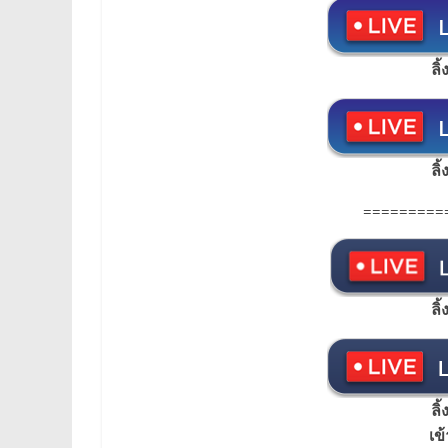
ลิ
ลิ
=========
ลิ
ลิ
เข