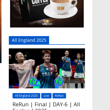
All England 2025
All England 2025
Live
ReRun
ReRun | Final | DAY-6 | All