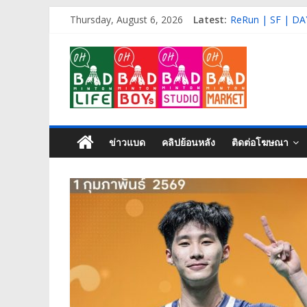
Skip
ReRun | Final | 
Thursday, August 6, 2026
Latest:
to
ReRun | SF | DA
content
Live | R16 | DAY
OH
ReRun | R32 | D
ReRun | Qual+R3
BAD
Life
ข่าวแบด
คลิปย้อนหลัง
ติดต่อโฆษณา
Badminton
isn’t
just
a
game,
It’s
my
life