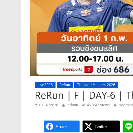
Live2026
ReRun
Thailand Masters 2026
ReRun | F | DAY-6 | T
01/02/2026
admin
457647 Views
badmin
Share
Twitter