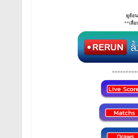
ดูย้อน
**
เลื่
=========