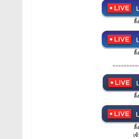
ลิ
ลิ
=========
ลิ
ลิ
เข