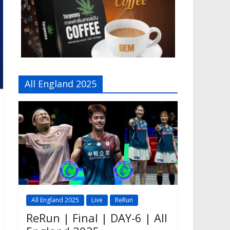
All England 2025
All England 2025
Live
ReRun
ReRun | Final | DAY-6 | All