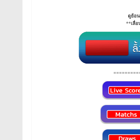
ดูย้อน
**
เลื่
=========