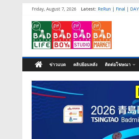
Skip
ReRun | Qual+R32 |
Friday, August 7, 2026
Latest:
to
ReRun | Final | DAY
content
Live | QF | DAY-4 |
OH
ReRun | R16 | DAY-
ReRun | R32 | DAY-
BAD
Life
ข่าวแบด
คลิปย้อนหลัง
ติดต่อโฆษณา
Badminton
isn’t
just
a
game,
It’s
my
life