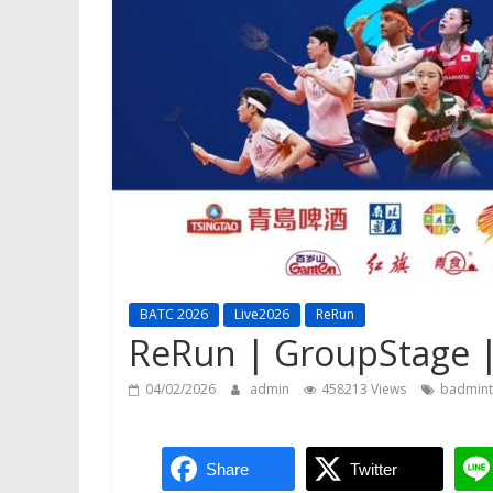
BATC 2026
Live2026
ReRun
ReRun | GroupStage |
04/02/2026
admin
458213 Views
badmin
Share
Twitter