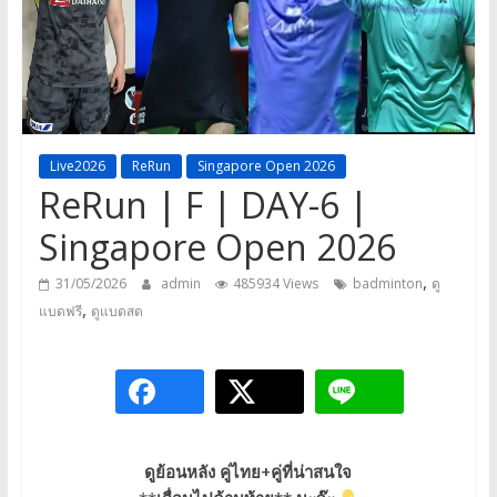
a
game,
It’s
my
life
Live2026
ReRun
Singapore Open 2026
ReRun | F | DAY-6 |
Singapore Open 2026
,
31/05/2026
admin
485934 Views
badminton
ดู
,
แบดฟรี
ดูแบดสด
ดูย้อนหลัง คู่ไทย+คู่ที่น่าสนใจ