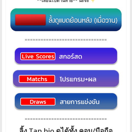
**
เลื่อนไปด้านท้าย** นะจ๊ะ
===============================
===============================
ลิ้ง Tap.bio ดูได้ทั้ง คอม/มือถือ