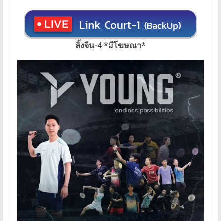
ลิ้งจีน-4 *มีโฆษณา*