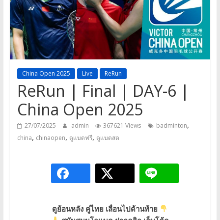
a
game,
It’s
my
life
China Open 2025
Live
ReRun
ReRun | Final | DAY-6 |
China Open 2025
,
27/07/2025
admin
367621 Views
badminton
,
,
,
china
chinaopen
ดูแบดฟรี
ดูแบดสด
ดูย้อนหลัง
คู่ไทย
เลื่อนไปด้านท้าย