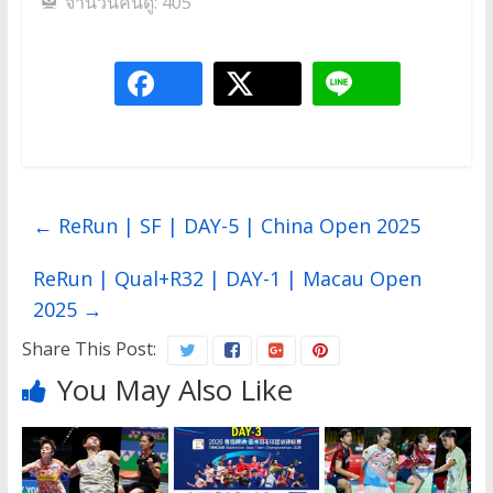
จำนวนคนดู:
405
←
ReRun | SF | DAY-5 | China Open 2025
ReRun | Qual+R32 | DAY-1 | Macau Open
2025
→
Share This Post:
You May Also Like