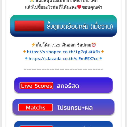
สนับสนุนโถแบด ฝากคลิก เก็บโค้ด
แล้วไปซื้ออะไรต่อ ก็ได้นะคะ
ขอบคุณค่า
เก็บโค้ด 7.25 เงินออก ช้อปเลย
https://s.shopee.co.th/1g7qL4tXfh
https://s.lazada.co.th/s.EmESX?cc
===============================