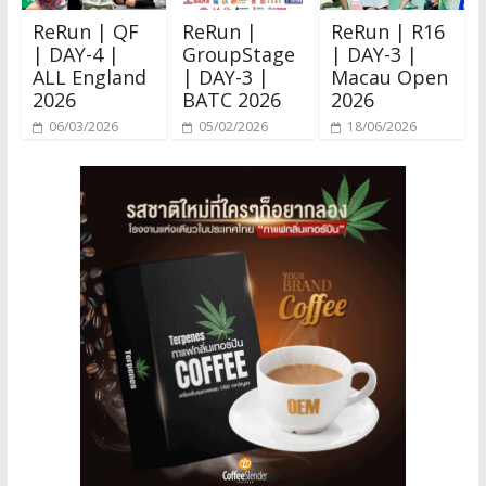
ReRun | QF
ReRun |
ReRun | R16
| DAY-4 |
GroupStage
| DAY-3 |
ALL England
| DAY-3 |
Macau Open
2026
BATC 2026
2026
06/03/2026
05/02/2026
18/06/2026