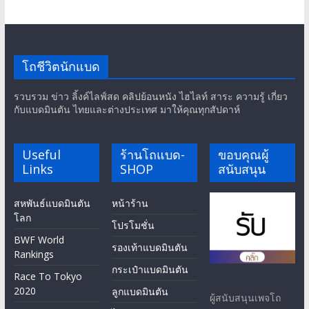
โถชีวิตนักแบด
รวบรวม ข่าว ลิ้งค์ไลฟ์สด คลิปย้อนหนัง ไฮไลท์ สาระ ความรู้ เกี่ยว
กับแบดมินตัน ไทยและต่างประเทศ มาให้คุณทุกสัปดาห์
Useful
ร้านโถแบด-
ขอบคุณผู้
Links
SHOP
สนับสนุน
สหพันธ์แบดมินตัน
หน้าร้าน
โลก
โปรโมชั่น
BWF World
รองเท้าแบดมินตัน
Rankings
กระเป๋าแบดมินตัน
Race To Tokyo
2020
ลูกแบดมินตัน
ผู้สนับสนุนเพจโถ