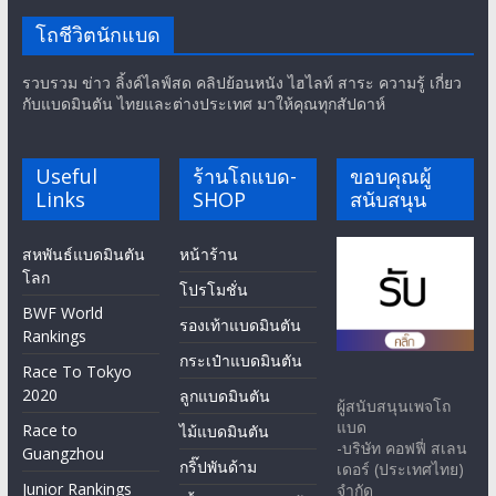
โถชีวิตนักแบด
รวบรวม ข่าว ลิ้งค์ไลฟ์สด คลิปย้อนหนัง ไฮไลท์ สาระ ความรู้ เกี่ยว
กับแบดมินตัน ไทยและต่างประเทศ มาให้คุณทุกสัปดาห์
Useful
ร้านโถแบด-
ขอบคุณผู้
Links
SHOP
สนับสนุน
สหพันธ์แบดมินตัน
หน้าร้าน
โลก
โปรโมชั่น
BWF World
รองเท้าแบดมินตัน
Rankings
กระเป๋าแบดมินตัน
Race To Tokyo
2020
ลูกแบดมินตัน
ผู้สนับสนุนเพจโถ
แบด
Race to
ไม้แบดมินตัน
-บริษัท คอฟฟี่ สเลน
Guangzhou
กริ๊ปพันด้าม
เดอร์ (ประเทศไทย)
Junior Rankings
จำกัด