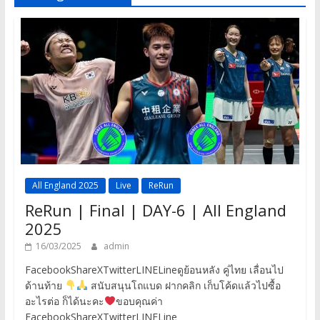
All England 2025
Live
ReRun
ReRun | Final | DAY-6 | All England
2025
16/03/2025
admin
FacebookShareXTwitterLINELineดูย้อนหลัง คู่ไทย เลื่อนไป
ด้านท้าย
สนับสนุนโถแบด ฝากคลิก เก็บโค้ดแล้วไปซื้อ
อะไรต่อ ก็ได้นะคะ
ขอบคุณค่า
FacebookShareXTwitterLINELine