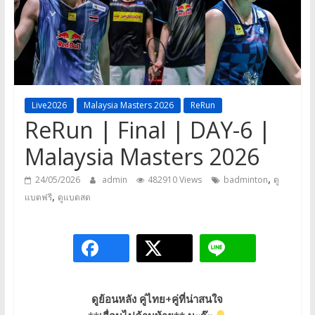
a
game,
It’s
my
life
Live2026
Malaysia Masters 2026
ReRun
ReRun | Final | DAY-6 |
Malaysia Masters 2026
,
24/05/2026
admin
482910 Views
badminton
ดู
,
แบดฟรี
ดูแบดสด
ดูย้อนหลัง คู่ไทย+คู่ที่น่าสนใจ