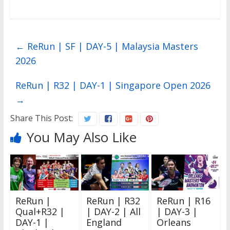
←
ReRun | SF | DAY-5 | Malaysia Masters
2026
ReRun | R32 | DAY-1 | Singapore Open 2026
→
Share This Post:
You May Also Like
ReRun |
ReRun | R32
ReRun | R16
Qual+R32 |
| DAY-2 | All
| DAY-3 |
DAY-1 |
England
Orleans