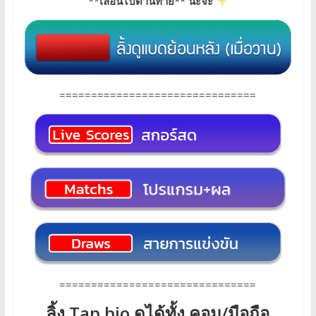
**
เลื่อนไปด้านท้าย** นะจ๊ะ
===============================
===============================
ลิ้ง Tap.bio ดูได้ทั้ง คอม/มือถือ