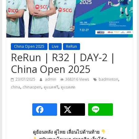
a
game,
It’s
my
life
China Open 2025
Live
ReRun
ReRun | R32 | DAY-2 |
China Open 2025
,
23/07/2025
admin
368316 Views
badminton
,
,
,
china
chinaopen
ดูแบดฟรี
ดูแบดสด
ดูย้อนหลัง
คู่ไทย
เลื่อนไปด้านท้าย