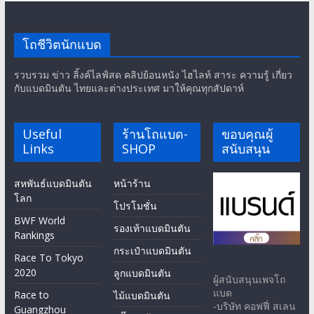
โถชีวิตนักแบด
รวบรวม ข่าว ลิ้งค์ไลฟ์สด คลิปย้อนหนัง ไฮไลท์ สาระ ความรู้ เกี่ยว
กับแบดมินตัน ไทยและต่างประเทศ มาให้คุณทุกสัปดาห์
Useful
ร้านโถแบด-
ขอบคุณผู้
Links
SHOP
สนับสนุน
สหพันธ์แบดมินตัน
หน้าร้าน
โลก
โปรโมชั่น
BWF World
รองเท้าแบดมินตัน
Rankings
กระเป๋าแบดมินตัน
Race To Tokyo
2020
ลูกแบดมินตัน
ผู้สนับสนุนเพจโถ
แบด
Race to
ไม้แบดมินตัน
-บริษัท คอฟฟี่ สเลน
Guangzhou