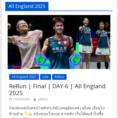
All England 2025
All England 2025
Live
ReRun
ReRun | Final | DAY-6 | All England
2025
16/03/2025
admin
FacebookShareXTwitterLINELineดูย้อนหลัง คู่ไทย เลื่อนไป
ด้านท้าย
สนับสนุนโถแบด ฝากคลิก เก็บโค้ดแล้วไปซื้อ