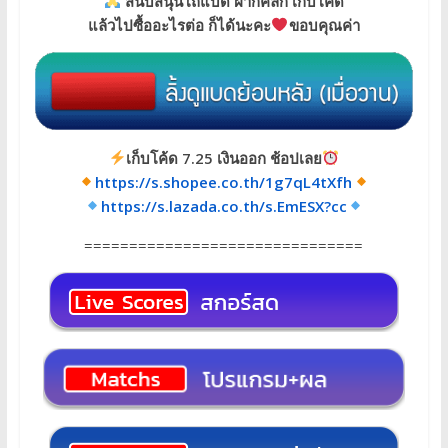
สนับสนุนโถแบด ฝากคลิก เก็บโค้ด
แล้วไปซื้ออะไรต่อ ก็ได้นะคะ
ขอบคุณค่า
เก็บโค้ด 7.25 เงินออก ช้อปเลย
https://s.shopee.co.th/1g7qL4tXfh
https://s.lazada.co.th/s.EmESX?cc
===============================