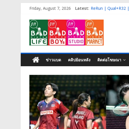
Skip
Friday, August 7, 2026
Latest:
ReRun | Qual+R32 |
to
ReRun | Final | DAY
content
OH
Live | QF | DAY-4 |
ReRun | R16 | DAY-
ReRun | R32 | DAY-
BAD
Life
ข่าวแบด
คลิปย้อนหลัง
ติดต่อโฆษณา
Badminton
isn’t
just
a
game,
It’s
my
life