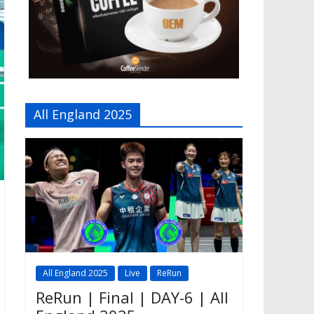
All England 2025
All England 2025
Live
ReRun
ReRun | Final | DAY-6 | All