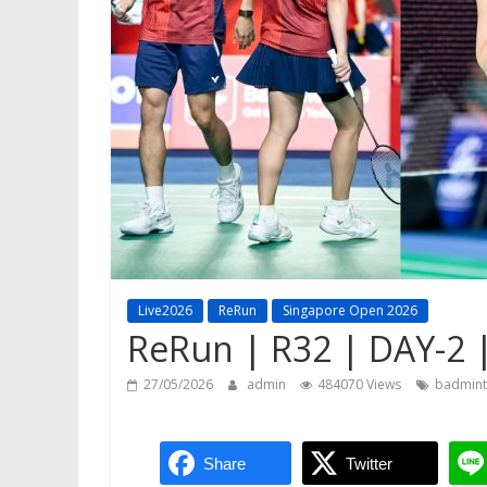
Live2026
ReRun
Singapore Open 2026
ReRun | R32 | DAY-2 
27/05/2026
admin
484070 Views
badmin
Share
Twitter