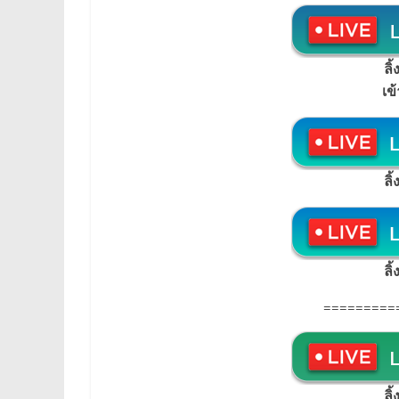
ลิ
เข
ลิ
ลิ
=========
ลิ