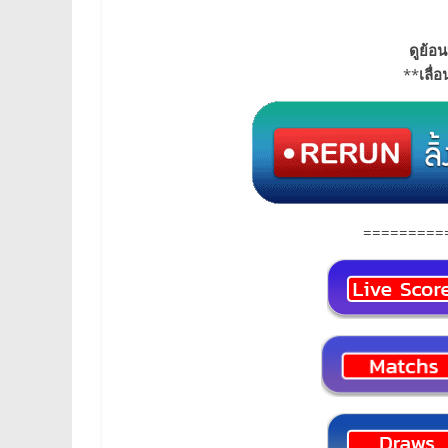
ดูย้อน
**
เลื่
=========