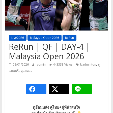
a
game,
It’s
my
life
Live2026
Malaysia Open 2026
ReRun
ReRun | QF | DAY-4 |
Malaysia Open 2026
,
08/01/2026
admin
443333 Views
badminton
ดู
,
แบดฟรี
ดูแบดสด
ดูย้อนหลัง คู่ไทย+คู่ที่น่าสนใจ