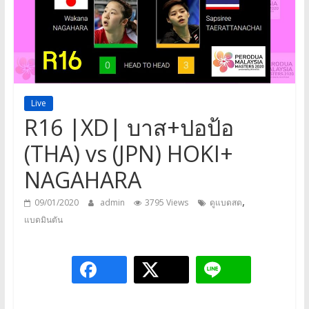
a
game,
It’s
my
life
Live
R16 |XD| บาส+ปอป้อ
(THA) vs (JPN) HOKI+
NAGAHARA
,
09/01/2020
admin
3795 Views
ดูแบดสด
แบดมินตัน