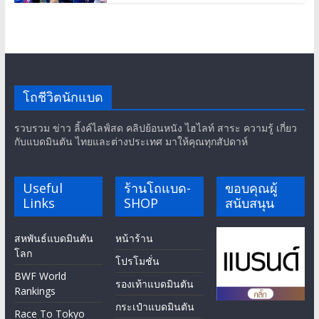
โถชีวิตนักแบด
รวบรวม ข่าว ลิ้งค์ไลฟ์สด คลิปย้อนหนัง ไฮไลท์ สาระ ความรู้ เกี่ยว
กับแบดมินตัน ไทยและต่างประเทศ มาให้คุณทุกสัปดาห์
Useful
ร้านโถแบด-
ขอบคุณผู้
Links
SHOP
สนับสนุน
สหพันธ์แบดมินตัน
หน้าร้าน
โลก
โปรโมชั่น
BWF World
รองเท้าแบดมินตัน
Rankings
กระเป๋าแบดมินตัน
Race To Tokyo