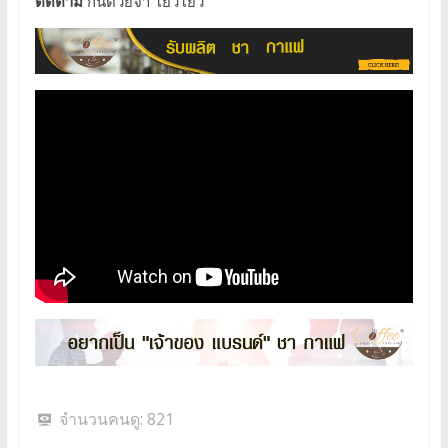
ติดตาม
กันด้วยจ้า โย่วโย่ว
จำนวนคนดู:
821