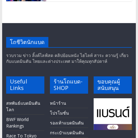
โถชีวิตนักแบด
รวบรวม ข่าว ลิ้งค์ไลฟ์สด คลิปย้อนหนัง ไฮไลท์ สาระ ความรู้ เกี่ยว
กับแบดมินตัน ไทยและต่างประเทศ มาให้คุณทุกสัปดาห์
Useful
ร้านโถแบด-
ขอบคุณผู้
Links
SHOP
สนับสนุน
สหพันธ์แบดมินตัน
หน้าร้าน
โลก
โปรโมชั่น
BWF World
รองเท้าแบดมินตัน
Rankings
กระเป๋าแบดมินตัน
Race To Tokyo