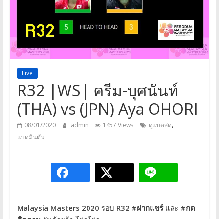
a
game,
It’s
my
life
Live
R32 |WS| ครีม-บุศนันท์
(THA) vs (JPN) Aya OHORI
,
08/01/2020
admin
1457 Views
ดูแบดสด
แบดมินตัน
Malaysia Masters 2020
รอบ
R32
#ฝากแชร์
และ
#กด