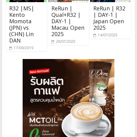
R32 |MS|
ReRun |
ReRun | R32
Kento
Qual+R32 |
| DAY-1 |
Momota
DAY-1 |
Japan Open
(JPN) vs
Macau Open
2025
(CHN) Lin
2025
14/07/2025
DAN
28/07/2025
17/09/2019