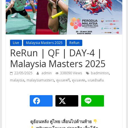
a
game,
It’s
my
life
Live
Malaysia Masters 2025
ReRun
ReRun | QF | DAY-4 |
Malaysia Masters 2025
,
22/05/2025
admin
338090 Views
badminton
,
,
,
,
malaysia
malaysiamasters
ดูแบดฟรี
ดูแบดสด
แบดมินตัน
ดูย้อนหลัง
คู่ไทย
เลื่อนไปด้านท้าย