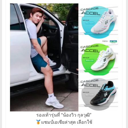
รองเท้ารุ่นที่ “น้องวิว กุลวุฒิ”
แชมป์เอเชียล่าสุด เลือกใช้