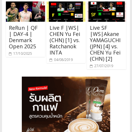
ReRun | QF
Live F |WS|
Live SF
| DAY-4 |
CHEN Yu Fei
|WS|Akane
Denmark
(CHN) [1] vs.
YAMAGUCHI
Open 2025
Ratchanok
(JPN) [4] vs.
INTA
CHEN Yu Fei
17/10/2025
(CHN) [2]
04/08/2019
27/07/2019