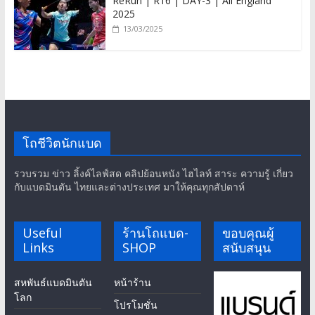
ReRun | R16 | DAY-3 | All England
2025
13/03/2025
โถชีวิตนักแบด
รวบรวม ข่าว ลิ้งค์ไลฟ์สด คลิปย้อนหนัง ไฮไลท์ สาระ ความรู้ เกี่ยว
กับแบดมินตัน ไทยและต่างประเทศ มาให้คุณทุกสัปดาห์
Useful
ร้านโถแบด-
ขอบคุณผู้
Links
SHOP
สนับสนุน
สหพันธ์แบดมินตัน
หน้าร้าน
โลก
โปรโมชั่น