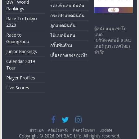
BWF World
รองเท้าแบดมินตัน
Rankings
กระเป๋าแบดมินตัน
Race To Tokyo
2020
ลูกแบดมินตัน
ผู้สนับสนุนเพจโถ
แบด
Race to
ไม้แบดมินตัน
-บริษัท คอฟฟี่ สเลน
Guangzhou
กริ๊ปพันด้าม
เดอร์ (ประเทศไทย)
Junior Rankings
จำกัด
เสื้อ+กางเกง+ถุงเท้า
Calendar 2019
Tour
Player Profiles
Live Scores
ข่าวแบด
คลิปย้อนหลัง
ติดต่อโฆษณา
update
Copyright © 2026
OH BAD Life
. All rights reserved.