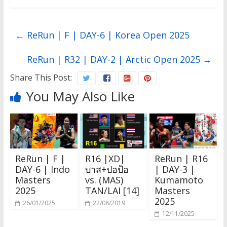
←
ReRun | F | DAY-6 | Korea Open 2025
ReRun | R32 | DAY-2 | Arctic Open 2025
→
Share This Post:
You May Also Like
ReRun | F |
R16 |XD|
ReRun | R16
DAY-6 | Indo
บาส+ปอป้อ
| DAY-3 |
Masters
vs. (MAS)
Kumamoto
2025
TAN/LAI [14]
Masters
2025
26/01/2025
22/08/2019
12/11/2025