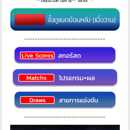
**
เลื่อนไปด้านท้าย** นะจ๊ะ
===============================
===============================