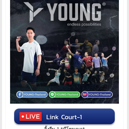
ลิ้งจีน-1 *มีโฆษณา*