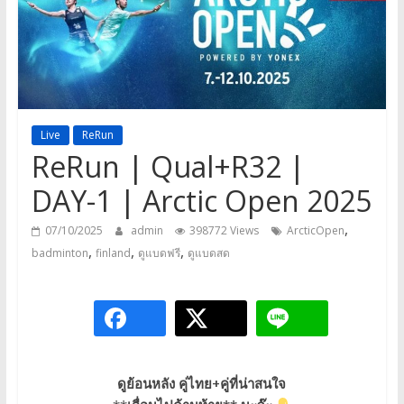
a
game,
It’s
my
life
Live
ReRun
ReRun | Qual+R32 |
DAY-1 | Arctic Open 2025
,
07/10/2025
admin
398772 Views
ArcticOpen
,
,
,
badminton
finland
ดูแบดฟรี
ดูแบดสด
ดูย้อนหลัง คู่ไทย+คู่ที่น่าสนใจ