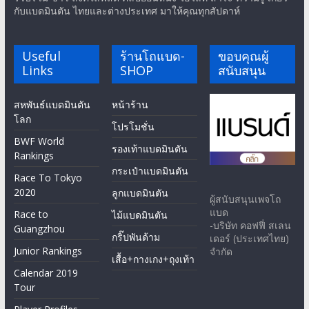
กับแบดมินตัน ไทยและต่างประเทศ มาให้คุณทุกสัปดาห์
Useful
ร้านโถแบด-
ขอบคุณผู้
Links
SHOP
สนับสนุน
สหพันธ์แบดมินตัน
หน้าร้าน
โลก
โปรโมชั่น
BWF World
รองเท้าแบดมินตัน
Rankings
กระเป๋าแบดมินตัน
Race To Tokyo
2020
ลูกแบดมินตัน
ผู้สนับสนุนเพจโถ
แบด
Race to
ไม้แบดมินตัน
-บริษัท คอฟฟี่ สเลน
Guangzhou
กริ๊ปพันด้าม
เดอร์ (ประเทศไทย)
Junior Rankings
จำกัด
เสื้อ+กางเกง+ถุงเท้า
Calendar 2019
Tour