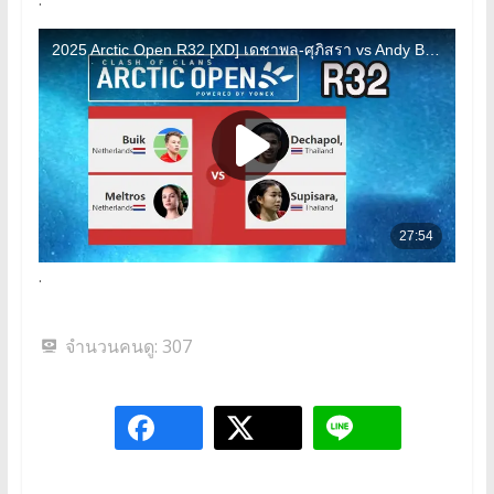
.
จำนวนคนดู:
307