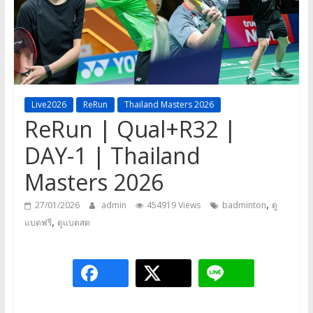
a
game,
It’s
my
life
Live2026
ReRun
Thailand Masters 2026
ReRun | Qual+R32 |
DAY-1 | Thailand
Masters 2026
,
27/01/2026
admin
454919 Views
badminton
ดู
,
แบดฟรี
ดูแบดสด