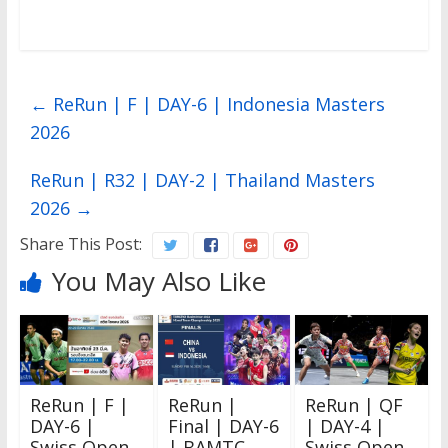
←
ReRun | F | DAY-6 | Indonesia Masters
2026
ReRun | R32 | DAY-2 | Thailand Masters
2026
→
Share This Post:
You May Also Like
ReRun | F |
ReRun |
ReRun | QF
DAY-6 |
Final | DAY-6
| DAY-4 |
Swiss Open
| BAMTC
Swiss Open