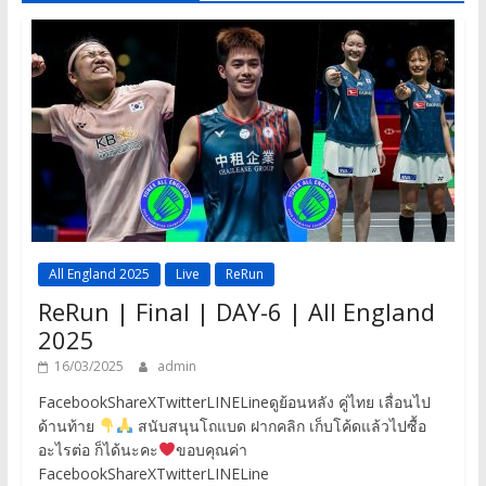
All England 2025
Live
ReRun
ReRun | Final | DAY-6 | All England
2025
16/03/2025
admin
FacebookShareXTwitterLINELineดูย้อนหลัง คู่ไทย เลื่อนไป
ด้านท้าย
สนับสนุนโถแบด ฝากคลิก เก็บโค้ดแล้วไปซื้อ
อะไรต่อ ก็ได้นะคะ
ขอบคุณค่า
FacebookShareXTwitterLINELine