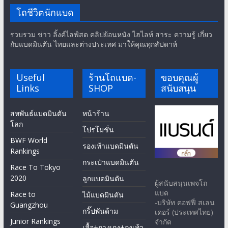
โถชีวิตนักแบด
รวบรวม ข่าว ลิ้งค์ไลฟ์สด คลิปย้อนหนัง ไฮไลท์ สาระ ความรู้ เกี่ยว
กับแบดมินตัน ไทยและต่างประเทศ มาให้คุณทุกสัปดาห์
Useful
ร้านโถแบด-
ขอบคุณผู้
Links
SHOP
สนับสนุน
สหพันธ์แบดมินตัน
หน้าร้าน
โลก
โปรโมชั่น
BWF World
รองเท้าแบดมินตัน
Rankings
กระเป๋าแบดมินตัน
Race To Tokyo
2020
ลูกแบดมินตัน
ผู้สนับสนุนเพจโถ
แบด
Race to
ไม้แบดมินตัน
-บริษัท คอฟฟี่ สเลน
Guangzhou
กริ๊ปพันด้าม
เดอร์ (ประเทศไทย)
Junior Rankings
จำกัด
เสื้อ+กางเกง+ถุงเท้า