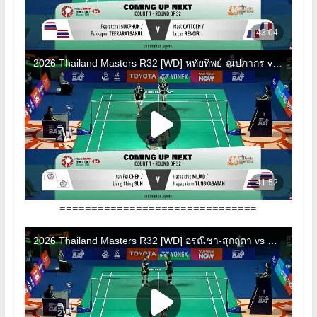
===============================