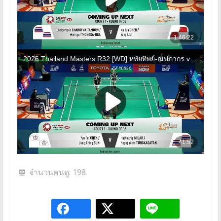
จำนวนคนดู:
198