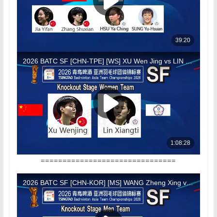
===============================