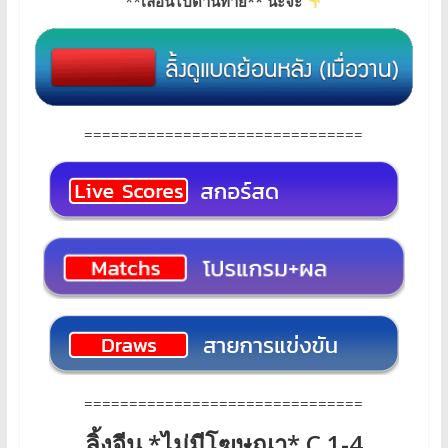
**
เลื่อนไปด้านท้าย** นะจ๊ะ
===============================
===============================
ลิ้งจีน *ไม่มีโฆษณา* C 1-4