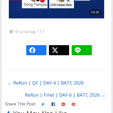
จำนวนคนดู:
117
←
ReRun | QF | DAY-4 | BATC 2026
ReRun | Final | DAY-6 | BATC 2026
→
Share This Post: