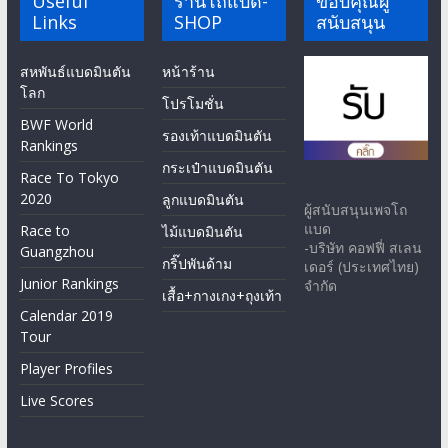
Useful
ร้านโถแบด-
ขอบคุณผู้
Links
SHOP
สนับสนุน
สหพันธ์แบดมินตัน
หน้าร้าน
โลก
โปรโมชั่น
BWF World
รองเท้าแบดมินตัน
Rankings
กระเป๋าแบดมินตัน
Race To Tokyo
2020
ลูกแบดมินตัน
ผู้สนับสนุนเพจโถ
แบด
Race to
ไม้แบดมินตัน
-บริษัท คอฟฟี่ สเลน
Guangzhou
กริ๊ปพันด้าม
เดอร์ (ประเทศไทย)
Junior Rankings
จำกัด
เสื้อ+กางเกง+ถุงเท้า
Calendar 2019
Tour
Player Profiles
Live Scores