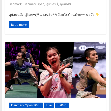
,
,
,
Denmark
DenmarkOpen
ดูแบดฟรี
ดูแบดสด
ดูย้อนหลัง คู่ไทย+คู่ที่น่าสนใจ**เลื่อนไปด้านท้าย** นะจ๊ะ
Read more
Denmark Open 2025
Live
ReRun