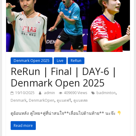
a
game,
It’s
my
life
Denmark Open 2025
Live
ReRun
ReRun | Final | DAY-6 |
Denmark Open 2025
,
19/10/2025
admin
409690 Views
badminton
,
,
,
Denmark
DenmarkOpen
ดูแบดฟรี
ดูแบดสด
ดูย้อนหลัง คู่ไทย+คู่ที่น่าสนใจ**เลื่อนไปด้านท้าย** นะจ๊ะ
Read more