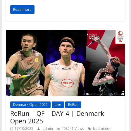
Read more
Denmark Open 2025
Live
ReRun
ReRun | QF | DAY-4 | Denmark
Open 2025
,
17/10/2025
admin
408241 Views
badminton