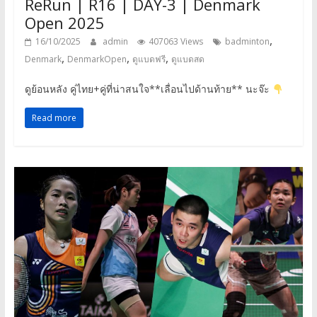
ReRun | R16 | DAY-3 | Denmark
Open 2025
,
16/10/2025
admin
407063 Views
badminton
,
,
,
Denmark
DenmarkOpen
ดูแบดฟรี
ดูแบดสด
ดูย้อนหลัง คู่ไทย+คู่ที่น่าสนใจ**เลื่อนไปด้านท้าย** นะจ๊ะ
Read more