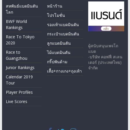
สหพันธ์แบดมินตัน
หน้าร้าน
โลก
โปรโมชั่น
BWF World
รองเท้าแบดมินตัน
Rankings
กระเป๋าแบดมินตัน
Race To Tokyo
2020
ลูกแบดมินตัน
ผู้สนับสนุนเพจโถ
แบด
Race to
ไม้แบดมินตัน
-บริษัท คอฟฟี่ สเลน
Guangzhou
กริ๊ปพันด้าม
เดอร์ (ประเทศไทย)
Junior Rankings
จำกัด
เสื้อ+กางเกง+ถุงเท้า
Calendar 2019
Tour
Player Profiles
Live Scores