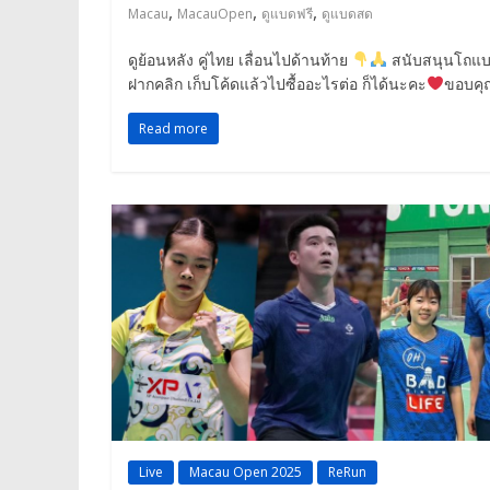
,
,
,
Macau
MacauOpen
ดูแบดฟรี
ดูแบดสด
ดูย้อนหลัง คู่ไทย เลื่อนไปด้านท้าย
สนับสนุนโถแ
ฝากคลิก เก็บโค้ดแล้วไปซื้ออะไรต่อ ก็ได้นะคะ
ขอบคุ
Read more
Live
Macau Open 2025
ReRun