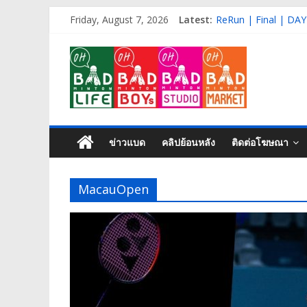
Skip
ReRun | Qual+R32 |
Friday, August 7, 2026
Latest:
to
ReRun | Final | DAY
content
Live | QF | DAY-4 |
OH
ReRun | R16 | DAY-
ReRun | R32 | DAY-
BAD
Life
ข่าวแบด
คลิปย้อนหลัง
ติดต่อโฆษณา
Badminton
isn’t
MacauOpen
just
a
game,
It’s
my
life