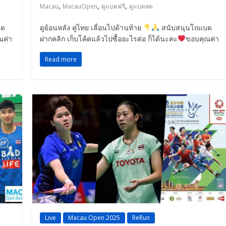
,
,
,
Macau
MacauOpen
ดูแบดฟรี
ดูแบดสด
บด
ดูย้อนหลัง คู่ไทย เลื่อนไปด้านท้าย
สนับสนุนโถแบด
ณค่า
ฝากคลิก เก็บโค้ดแล้วไปซื้ออะไรต่อ ก็ได้นะคะ
ขอบคุณค่า
Read more
Live
Macau Open 2025
ReRun