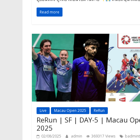
Read more
Live
Macau Open 2025
ReRun
ReRun | SF | DAY-5 | Macau Op
2025
02/08/2025
admin
369317 Views
badmin