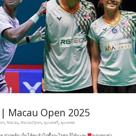
6 | Macau Open 2025
,
,
,
,
ton
Macau
MacauOpen
ดูแบดฟรี
ดูแบดสด
ฝากคลิก เก็บโค้ดแล้วไปซื้ออะไรต่อ ก็ได้นะคะ
ขอบคุณค่า