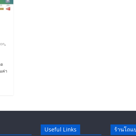
,
ton
บด
ณค่า
Useful Links
ร้านโถแ