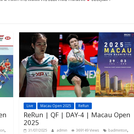
Live
Macau Open 2025
ReRun
en
ReRun | QF | DAY-4 | Macau Open
2025
,
,
ton
31/07/2025
admin
369149 Views
badminton