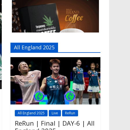
All England 2025
All England 2025
Live
ReRun
ReRun | Final | DAY-6 | All