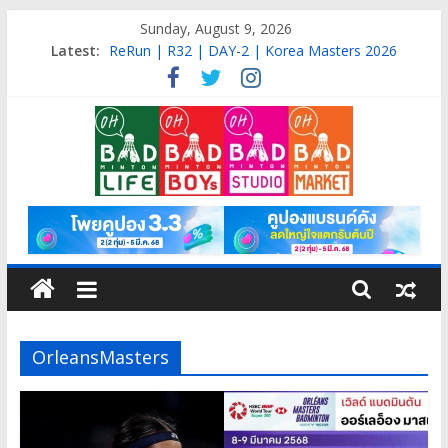
Skip
Sunday, August 9, 2026
to
ReRun | R16 | DAY-3 | Korea Masters 2026
Latest:
ReRun | R32 | DAY-2 | Korea Masters 2026
content
Live | Final | DAY-6 | Korea Masters 2026
Live | SF | DAY-5 | Korea Masters 2026
ReRun | QF | DAY-4 | Korea Masters 2026
OH
BAD
Life
OrleansMasters
Badminton
isn’t
just