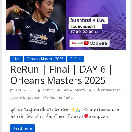
a
game,
It’s
my
life
Live
Orleans Masters 2025
ReRun
ReRun | Final | DAY-6 |
Orleans Masters 2025
,
09/03/2025
admin
145943 Views
OrleansMasters
,
,
,
ดูแบดฟรี
ดูแบดสด
ฝรั่งเศส
แบดมินตัน
ดูย้อนหลัง คู่ไทย เลื่อนไปด้านท้าย
สนับสนุนโถแบด ฝาก
คลิก เก็บโค้ดแล้วไปซื้ออะไรต่อ ก็ได้นะคะ
ขอบคุณค่า
Read more