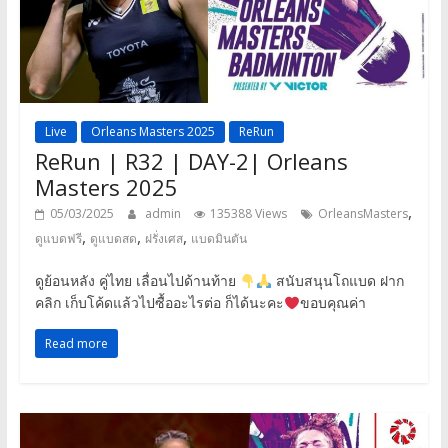
Live
Orleans Masters 2025
ReRun
ReRun | R32 | DAY-2| Orleans
Masters 2025
,
05/03/2025
admin
135388 Views
OrleansMasters
,
,
,
ดูแบดฟรี
ดูแบดสด
ฝรั่งเศส
แบดมินตัน
ดูย้อนหลัง คู่ไทย เลื่อนไปด้านท้าย
สนับสนุนโถแบด ฝาก
คลิก เก็บโค้ดแล้วไปซื้ออะไรต่อ ก็ได้นะคะ
ขอบคุณค่า
Read more