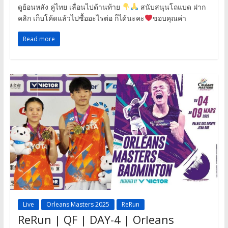
ดูย้อนหลัง คู่ไทย เลื่อนไปด้านท้าย
สนับสนุนโถแบด ฝาก
คลิก เก็บโค้ดแล้วไปซื้ออะไรต่อ ก็ได้นะคะ
ขอบคุณค่า
Read more
Live
Orleans Masters 2025
ReRun
ReRun | QF | DAY-4 | Orleans