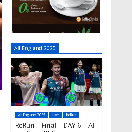
All England 2025
All England 2025
Live
ReRun
ReRun | Final | DAY-6 | All