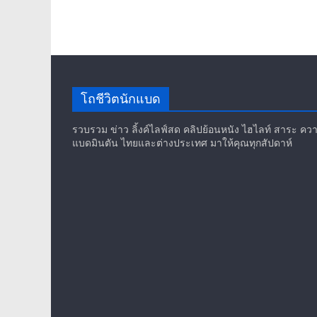
โถชีวิตนักแบด
รวบรวม ข่าว ลิ้งค์ไลฟ์สด คลิปย้อนหนัง ไฮไลท์ สาระ ความร
แบดมินตัน ไทยและต่างประเทศ มาให้คุณทุกสัปดาห์