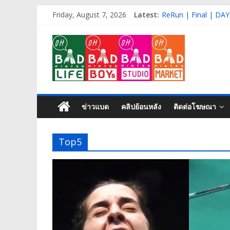
Skip
Friday, August 7, 2026
Latest:
ReRun | Final | DAY
to
Live | QF | DAY-4 |
content
OH
ReRun | R16 | DAY-
ReRun | R32 | DAY-
ReRun | Qual+R32 |
BAD
Life
ข่าวแบด
คลิปย้อนหลัง
ติดต่อโฆษณา
Badminton
isn’t
Top5
just
a
game,
It’s
my
life