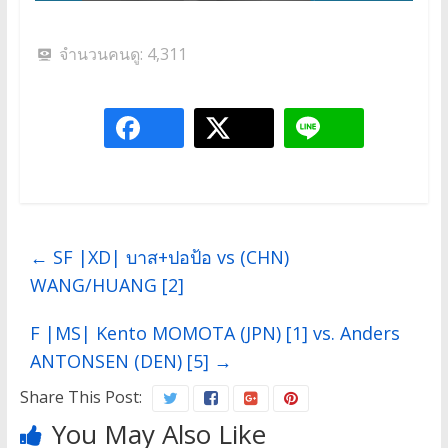
จำนวนคนดู:
4,311
←
SF |XD| บาส+ปอป้อ vs (CHN)
WANG/HUANG [2]
F |MS| Kento MOMOTA (JPN) [1] vs. Anders
ANTONSEN (DEN) [5]
→
Share This Post:
You May Also Like