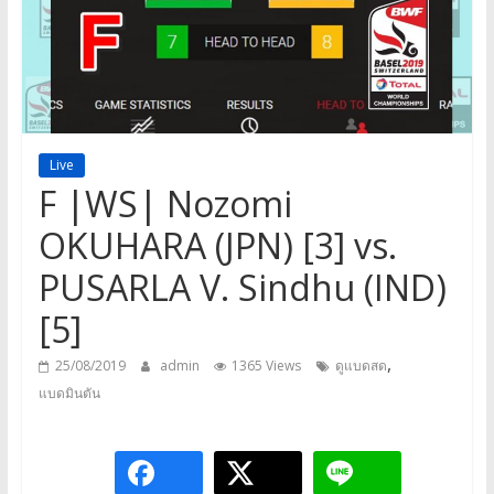
a
game,
It’s
my
life
Live
F |WS| Nozomi
OKUHARA (JPN) [3] vs.
PUSARLA V. Sindhu (IND)
[5]
,
25/08/2019
admin
1365 Views
ดูแบดสด
แบดมินตัน