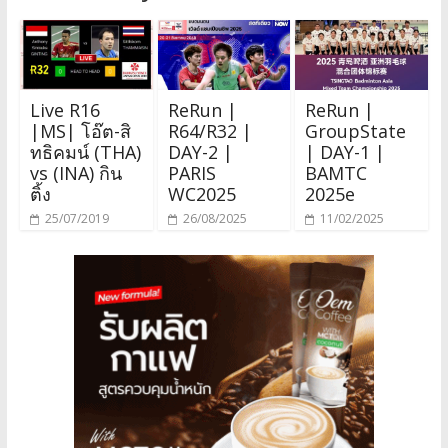
Live R16
ReRun |
ReRun |
|MS| โอ๊ต-สิ
R64/R32 |
GroupState
ทธิคมน์ (THA)
DAY-2 |
| DAY-1 |
vs (INA) กิน
PARIS
BAMTC
ติ้ง
WC2025
2025e
25/07/2019
26/08/2025
11/02/2025