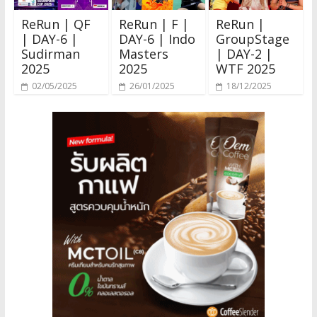
ReRun | QF
ReRun | F |
ReRun |
| DAY-6 |
DAY-6 | Indo
GroupStage
Sudirman
Masters
| DAY-2 |
2025
2025
WTF 2025
02/05/2025
26/01/2025
18/12/2025