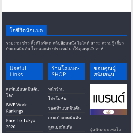
โถชีวิตนักแบด
รวบรวม ข่าว ลิ้งค์ไลฟ์สด คลิปย้อนหนัง ไฮไลท์ สาระ ความรู้ เกี่ยว
กับแบดมินตัน ไทยและต่างประเทศ มาให้คุณทุกสัปดาห์
Useful
ร้านโถแบด-
ขอบคุณผู้
Links
SHOP
สนับสนุน
สหพันธ์แบดมินตัน
หน้าร้าน
โลก
โปรโมชั่น
BWF World
รองเท้าแบดมินตัน
Rankings
กระเป๋าแบดมินตัน
Race To Tokyo
2020
ลูกแบดมินตัน
ผู้สนับสนุนเพจโถ