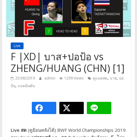
a
game,
It’s
my
life
Live
F |XD| บาส+ปอป้อ vs
ZHENG/HUANG (CHN) [1]
,
,
25/08/2019
admin
1299 Views
ดูแบดสด
บาส
ปอ
,
ป้อ
แบดมินตัน
Live สด
(ดูย้อนหลังได้)
BWF World Championships 2019