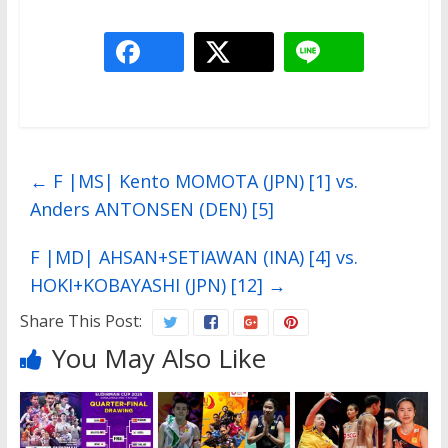
←
F |MS| Kento MOMOTA (JPN) [1] vs.
Anders ANTONSEN (DEN) [5]
F |MD| AHSAN+SETIAWAN (INA) [4] vs.
HOKI+KOBAYASHI (JPN) [12]
→
Share This Post:
You May Also Like