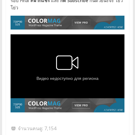
รอบ Final
#ฝากแชร์
และ
กด Subscribe
กันด้วยนะจ๊ะ โย่ว
โย่ว
จำนวนคนดู:
7,154