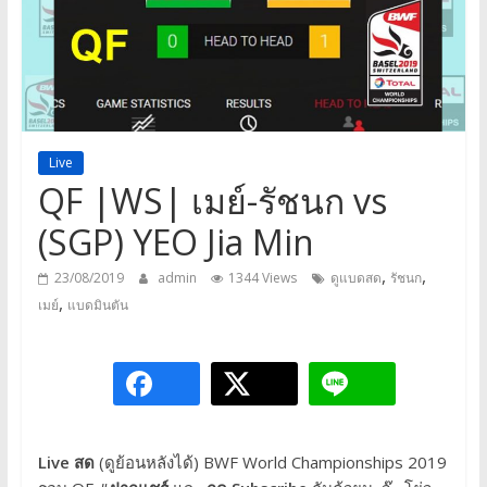
a
game,
It’s
my
life
Live
QF |WS| เมย์-รัชนก vs
(SGP) YEO Jia Min
,
,
23/08/2019
admin
1344 Views
ดูแบดสด
รัชนก
,
เมย์
แบดมินตัน
Live สด
(ดูย้อนหลังได้)
BWF World Championships 2019