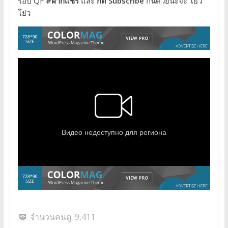
รอบ QF
#ฝากแชร์
และ
กด Subscribe
กันด้วยนะจ๊ะ โย่ว
โย่ว
จำนวนคนดู:
9,411