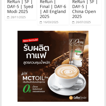
ReRun | SF |
ReRun |
ReRun | SF |
DAY-5 | Syed
Final | DAY-6
DAY-5 |
Modi 2025
| All England
China Open
2025
2025
28/11/2025
16/03/2025
26/07/2025