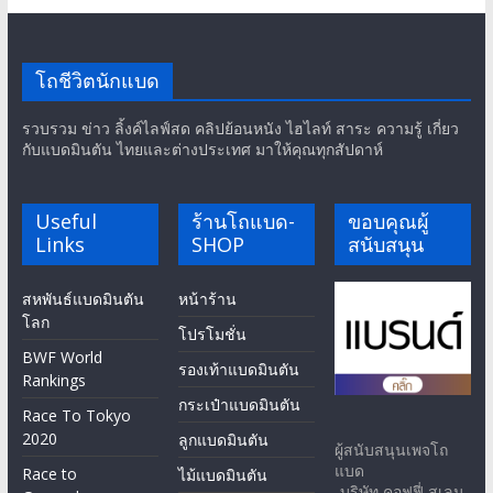
โถชีวิตนักแบด
รวบรวม ข่าว ลิ้งค์ไลฟ์สด คลิปย้อนหนัง ไฮไลท์ สาระ ความรู้ เกี่ยว
กับแบดมินตัน ไทยและต่างประเทศ มาให้คุณทุกสัปดาห์
Useful
ร้านโถแบด-
ขอบคุณผู้
Links
SHOP
สนับสนุน
สหพันธ์แบดมินตัน
หน้าร้าน
โลก
โปรโมชั่น
BWF World
รองเท้าแบดมินตัน
Rankings
กระเป๋าแบดมินตัน
Race To Tokyo
2020
ลูกแบดมินตัน
ผู้สนับสนุนเพจโถ
แบด
Race to
ไม้แบดมินตัน
-บริษัท คอฟฟี่ สเลน