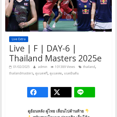
a
game,
It’s
my
life
Live Extra
Live | F | DAY-6 |
Thailand Masters 2025e
,
01/02/2025
admin
101389 Views
thailand
,
,
,
thailandmasters
ดูแบดฟรี
ดูแบดสด
แบดมินตัน
ดูย้อนหลัง
คู่ไทย
เลื่อนไปด้านท้าย