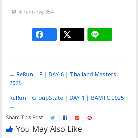
จำนวนคนดู:
354
←
ReRun | F | DAY-6 | Thailand Masters
2025
ReRun | GroupState | DAY-1 | BAMTC 2025
→
Share This Post:
You May Also Like