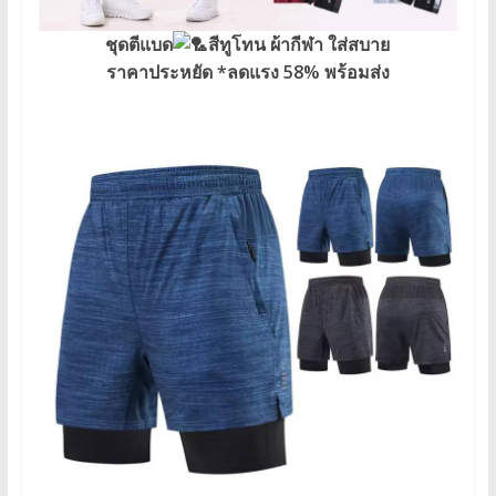
ชุดตีแบด
สีทูโทน ผ้ากีฬา ใส่สบาย
ราคาประหยัด *ลดแรง 58% พร้อมส่ง