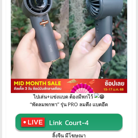
ไปเล่น+แข่งแบด ต้องมีพกไว้
“พัดลมพกพา” รุ่น PRO ลมตึง แบตอึด
ลิ้งจีน มีโฆษณา