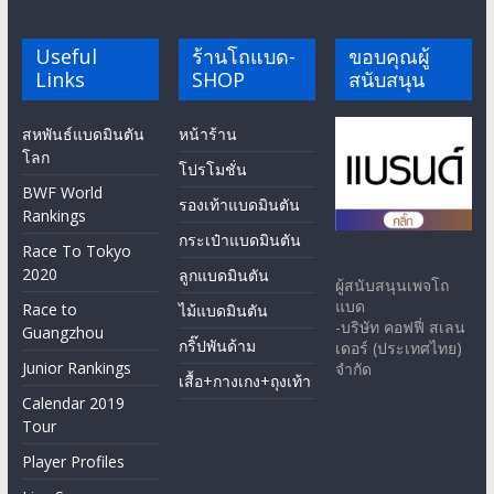
Useful
ร้านโถแบด-
ขอบคุณผู้
Links
SHOP
สนับสนุน
สหพันธ์แบดมินตัน
หน้าร้าน
โลก
โปรโมชั่น
BWF World
รองเท้าแบดมินตัน
Rankings
กระเป๋าแบดมินตัน
Race To Tokyo
2020
ลูกแบดมินตัน
ผู้สนับสนุนเพจโถ
แบด
Race to
ไม้แบดมินตัน
-บริษัท คอฟฟี่ สเลน
Guangzhou
กริ๊ปพันด้าม
เดอร์ (ประเทศไทย)
Junior Rankings
จำกัด
เสื้อ+กางเกง+ถุงเท้า
Calendar 2019
Tour
Player Profiles