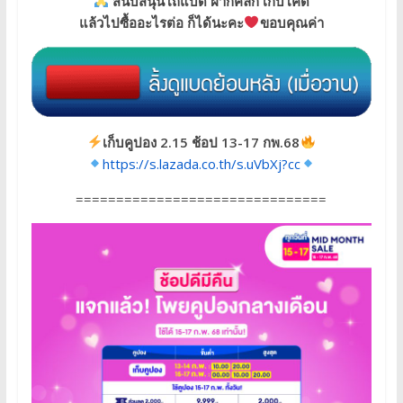
สนับสนุนโถแบด ฝากคลิก เก็บโค้ด
แล้วไปซื้ออะไรต่อ ก็ได้นะคะ
ขอบคุณค่า
เก็บคูปอง 2.15 ช้อป 13-17 กพ.68
https://s.lazada.co.th/s.uVbXj?cc
===============================