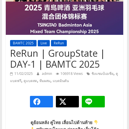
a
game,
It’s
my
life
BAMTC 2025
Live
ReRun
ReRun | GroupState |
DAY-1 | BAMTC 2025
,
11/02/2025
admin
106918 Views
ชิงแชมป์เอเชีย
ดู
,
,
,
แบดฟรี
ดูแบดสด
ทีมผสม
แบดมินตัน
ดูย้อนหลัง
คู่ไทย
เลื่อนไปด้านท้าย