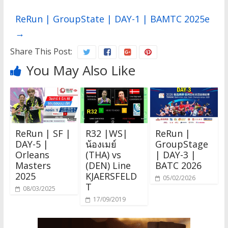
ReRun | GroupState | DAY-1 | BAMTC 2025e
→
Share This Post:
You May Also Like
ReRun | SF |
R32 |WS|
ReRun |
DAY-5 |
น้องเมย์
GroupStage
Orleans
(THA) vs
| DAY-3 |
Masters
(DEN) Line
BATC 2026
2025
KJAERSFELD
05/02/2026
T
08/03/2025
17/09/2019