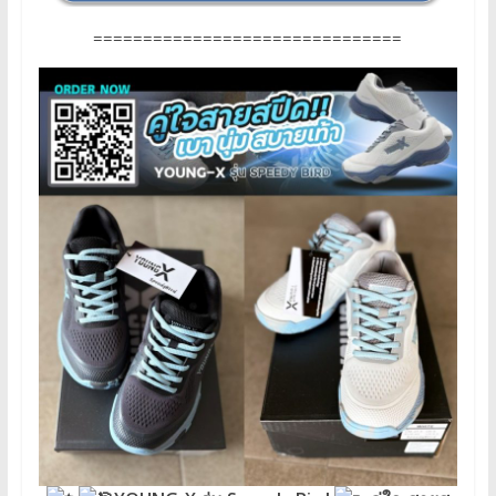
===============================