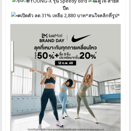
YOUNG-X รุ่น Speedy Bird
คู่ใจ-สายส
ปีด
เปิดตัว ลด 31% เหลือ 2,880 บาท*สนใจคลิกที่รูป*