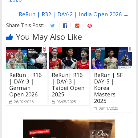
ReRun | R32 | DAY-2 | India Open 2026
→
Share This Post:
You May Also Like
ReRun | R16
ReRun| R16
ReRun | SF |
| DAY-3 |
| DAY-3 |
DAY-5 |
German
Taipei Open
Korea
Open 2026
2025
Masters
2025
26/02/2026
08/05/2025
08/11/2025