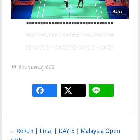
===============================
===============================
===============================
จำนวนคนดู:
626
←
ReRun | Final | DAY-6 | Malaysia Open
2026