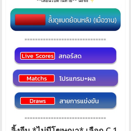
**
เลื่อนไปด้านท้าย** นะจ๊ะ
===============================
===============================
ลิ้งจีน *ไม่มีโฆษณา* เลือก C 1-