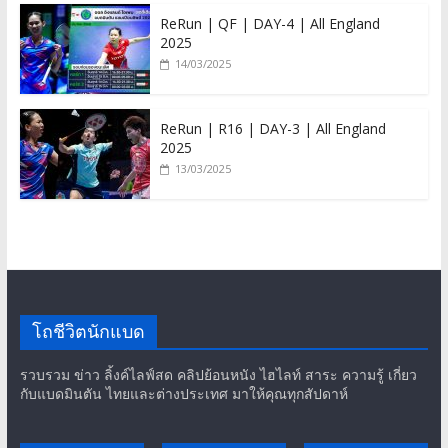
ReRun | QF | DAY-4 | All England
2025
14/03/2025
ReRun | R16 | DAY-3 | All England
2025
13/03/2025
โถชีวิตนักแบด
รวบรวม ข่าว ลิ้งค์ไลฟ์สด คลิปย้อนหนัง ไฮไลท์ สาระ ความรู้ เกี่ยว
กับแบดมินตัน ไทยและต่างประเทศ มาให้คุณทุกสัปดาห์