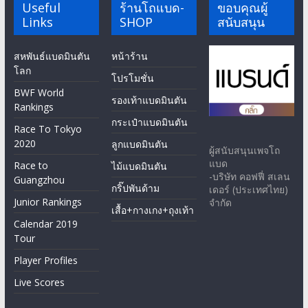
Useful
ร้านโถแบด-
ขอบคุณผู้
Links
SHOP
สนับสนุน
สหพันธ์แบดมินตัน
หน้าร้าน
โลก
โปรโมชั่น
BWF World
รองเท้าแบดมินตัน
Rankings
กระเป๋าแบดมินตัน
Race To Tokyo
2020
ลูกแบดมินตัน
ผู้สนับสนุนเพจโถ
แบด
Race to
ไม้แบดมินตัน
-บริษัท คอฟฟี่ สเลน
Guangzhou
กริ๊ปพันด้าม
เดอร์ (ประเทศไทย)
Junior Rankings
จำกัด
เสื้อ+กางเกง+ถุงเท้า
Calendar 2019
Tour
Player Profiles
Live Scores