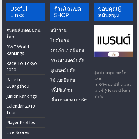
Useful
ร้านโถแบด-
ขอบคุณผู้
Links
SHOP
สนับสนุน
สหพันธ์แบดมินตัน
หน้าร้าน
โลก
โปรโมชั่น
BWF World
รองเท้าแบดมินตัน
Rankings
กระเป๋าแบดมินตัน
Race To Tokyo
2020
ลูกแบดมินตัน
ผู้สนับสนุนเพจโถ
แบด
Race to
ไม้แบดมินตัน
-บริษัท คอฟฟี่ สเลน
Guangzhou
กริ๊ปพันด้าม
เดอร์ (ประเทศไทย)
Junior Rankings
จำกัด
เสื้อ+กางเกง+ถุงเท้า
Calendar 2019
Tour
Player Profiles
Live Scores