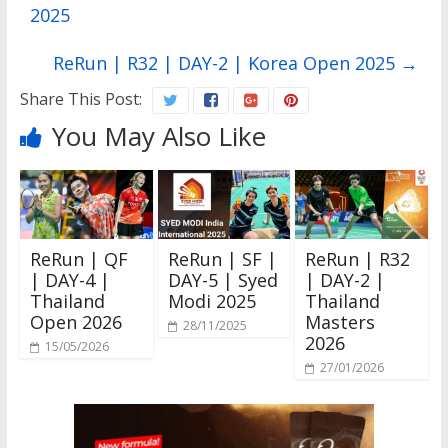
2025
ReRun | R32 | DAY-2 | Korea Open 2025
→
Share This Post:
You May Also Like
ReRun | QF
ReRun | SF |
ReRun | R32
| DAY-4 |
DAY-5 | Syed
| DAY-2 |
Thailand
Modi 2025
Thailand
Open 2026
Masters
28/11/2025
2026
15/05/2026
27/01/2026