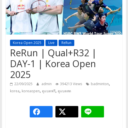
a
game,
It’s
my
life
Korea Open 2025
Live
ReRun
ReRun | Qual+R32 |
DAY-1 | Korea Open
2025
,
22/09/2025
admin
394213 Views
badminton
,
,
,
korea
koreaopen
ดูแบดฟรี
ดูแบดสด