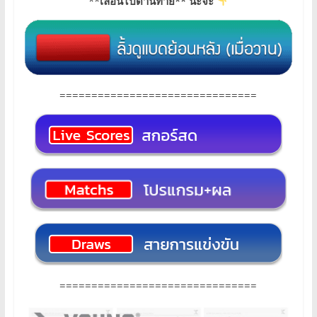
**
เลื่อนไปด้านท้าย** นะจ๊ะ
===============================
===============================