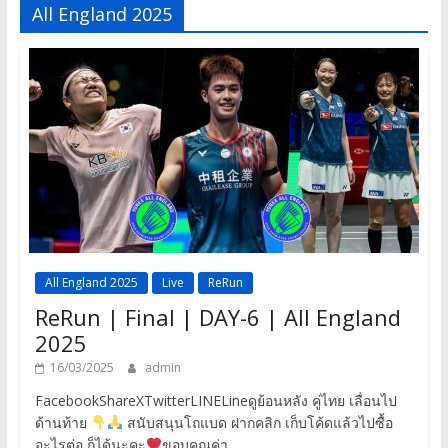
All England 2025
All England 2025
Live
ReRun
ReRun | Final | DAY-6 | All England
2025
16/03/2025
admin
FacebookShareXTwitterLINELineดูย้อนหลัง คู่ไทย เลื่อนไป
ด้านท้าย
สนับสนุนโถแบด ฝากคลิก เก็บโค้ดแล้วไปซื้อ
อะไรต่อ ก็ได้นะคะ
ขอบคุณค่า