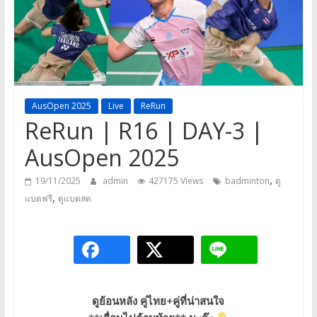
a
game,
It’s
my
life
AusOpen 2025
Live
ReRun
ReRun | R16 | DAY-3 |
AusOpen 2025
,
19/11/2025
admin
427175 Views
badminton
ดู
,
แบดฟรี
ดูแบดสด
ดูย้อนหลัง คู่ไทย+คู่ที่น่าสนใจ