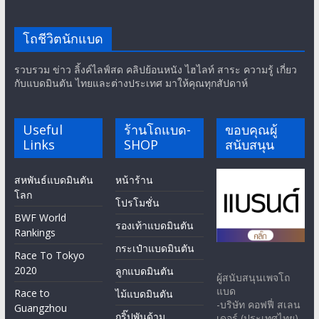
โถชีวิตนักแบด
รวบรวม ข่าว ลิ้งค์ไลฟ์สด คลิปย้อนหนัง ไฮไลท์ สาระ ความรู้ เกี่ยว
กับแบดมินตัน ไทยและต่างประเทศ มาให้คุณทุกสัปดาห์
Useful
ร้านโถแบด-
ขอบคุณผู้
Links
SHOP
สนับสนุน
สหพันธ์แบดมินตัน
หน้าร้าน
โลก
โปรโมชั่น
BWF World
รองเท้าแบดมินตัน
Rankings
กระเป๋าแบดมินตัน
Race To Tokyo
2020
ลูกแบดมินตัน
ผู้สนับสนุนเพจโถ
แบด
Race to
ไม้แบดมินตัน
-บริษัท คอฟฟี่ สเลน
Guangzhou
กริ๊ปพันด้าม
เดอร์ (ประเทศไทย)