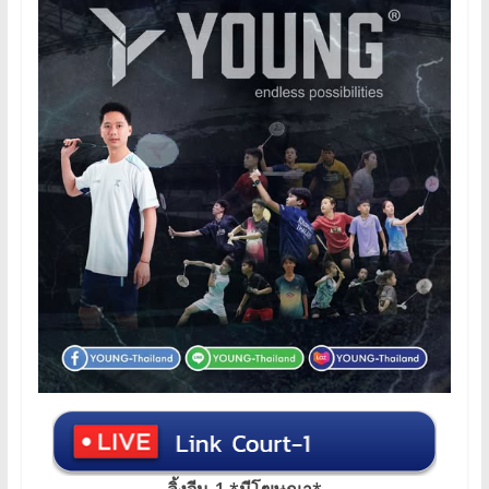
ลิ้งจีน-1 *มีโฆษณา*