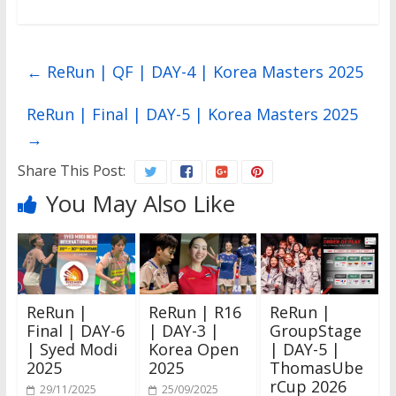
←
ReRun | QF | DAY-4 | Korea Masters 2025
ReRun | Final | DAY-5 | Korea Masters 2025
→
Share This Post:
You May Also Like
ReRun |
ReRun | R16
ReRun |
Final | DAY-6
| DAY-3 |
GroupStage
| Syed Modi
Korea Open
| DAY-5 |
2025
2025
ThomasUbe
rCup 2026
29/11/2025
25/09/2025