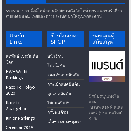
รวบรวม ข่าว ลิ้งค์ไลฟ์สด คลิปย้อนหนัง ไฮไลท์ สาระ ความรู้ เกี่ยว
กับแบดมินตัน ไทยและต่างประเทศ มาให้คุณทุกสัปดาห์
Useful
ร้านโถแบด-
ขอบคุณผู้
Links
SHOP
สนับสนุน
สหพันธ์แบดมินตัน
หน้าร้าน
โลก
โปรโมชั่น
BWF World
รองเท้าแบดมินตัน
Rankings
กระเป๋าแบดมินตัน
Race To Tokyo
2020
ลูกแบดมินตัน
ผู้สนับสนุนเพจโถ
แบด
Race to
ไม้แบดมินตัน
-บริษัท คอฟฟี่ สเลน
Guangzhou
กริ๊ปพันด้าม
เดอร์ (ประเทศไทย)
Junior Rankings
จำกัด
เสื้อ+กางเกง+ถุงเท้า
Calendar 2019