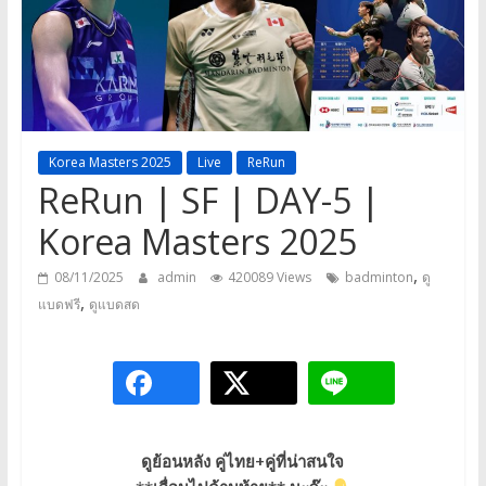
a
game,
It’s
my
life
Korea Masters 2025
Live
ReRun
ReRun | SF | DAY-5 |
Korea Masters 2025
,
08/11/2025
admin
420089 Views
badminton
ดู
,
แบดฟรี
ดูแบดสด
ดูย้อนหลัง คู่ไทย+คู่ที่น่าสนใจ