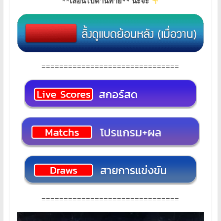
**
เลื่อนไปด้านท้าย** นะจ๊ะ
===============================
===============================