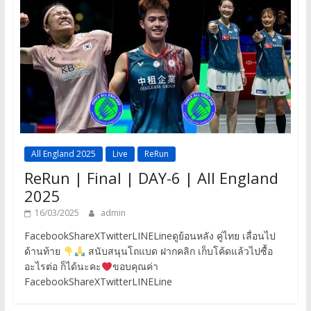
All England 2025
Live
ReRun
ReRun | Final | DAY-6 | All England
2025
16/03/2025
admin
FacebookShareXTwitterLINELineดูย้อนหลัง คู่ไทย เลื่อนไป
ด้านท้าย
สนับสนุนโถแบด ฝากคลิก เก็บโค้ดแล้วไปซื้อ
อะไรต่อ ก็ได้นะคะ
ขอบคุณค่า
FacebookShareXTwitterLINELine